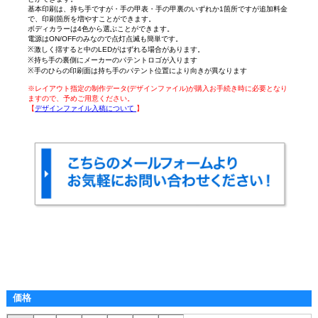
基本印刷は、持ち手ですが・手の甲表・手の甲裏のいずれか1箇所ですが追加料金
で、印刷箇所を増やすことができます。
ボディカラーは4色から選ぶことができます。
電源はON/OFFのみなので点灯点滅も簡単です。
※激しく揺すると中のLEDがはずれる場合があります。
※持ち手の裏側にメーカーのパテントロゴが入ります
※手のひらの印刷面は持ち手のパテント位置により向きが異なります
※レイアウト指定の制作データ(デザインファイル)が購入お手続き時に必要となり
ますので、予めご用意ください。
【
デザインファイル入稿について
】
価格