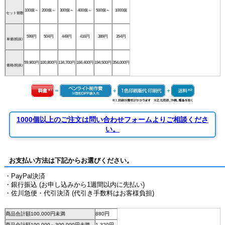
100個～
200個～
300個～
400個～
500個～
1000個
セット個数
599円
504円
449円
416円
389円
354円
単価(税抜)
59,900円
100,800円
134,700円
166,400円
194,500円
354,000円
価格(税抜)
1000個以上のご注文は問い合わせフォームよりご相談くださ
い。
お支払い方法は下記からお選びください。
・PayPal決済
・銀行振込 (お申し込みから1週間以内に先払い)
・佐川急便・代引決済 (代引き手数料はお客様負担)
商品合計額100,000円未満
880円
商品合計額100,000～300,000円未満
1,320円