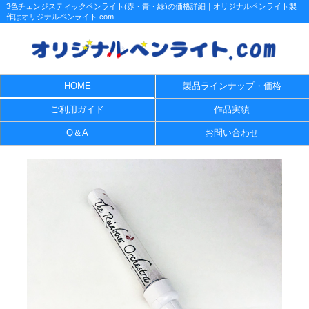
3色チェンジスティックペンライト(赤・青・緑)の価格詳細｜オリジナルペンライト製
作はオリジナルペンライト.com
HOME
製品ラインナップ・価格
ご利用ガイド
作品実績
Q＆A
お問い合わせ