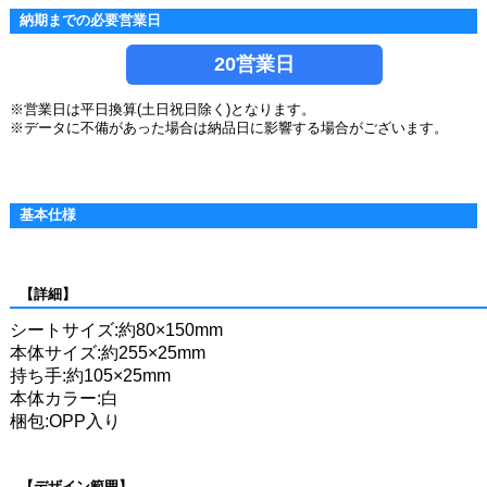
納期までの必要営業日
20営業日
※営業日は平日換算(土日祝日除く)となります。
※データに不備があった場合は納品日に影響する場合がございます。
基本仕様
【詳細】
シートサイズ:約80×150mm
本体サイズ:約255×25mm
持ち手:約105×25mm
本体カラー:白
梱包:OPP入り
【デザイン範囲】